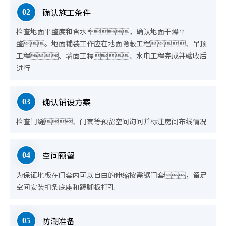
确认施工条件
02
检查地面平整度和含水率，确认地面干燥平
整。地面铺装工作应在地面隐蔽工程、吊顶
工程、墙面工程、水电工程完成并验收后
进行
确认铺设方案
03
检查门缝、门套等预留空间
询问并标注房间布线情况
空间预留
04
为保证地板在门套内可以自由的伸缩按需锯门套，留足
空间安装扣条底座和踢脚板打孔
防潮准备
05