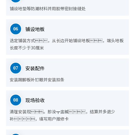
铺设地垫等防潮材料
并用胶带密封接缝处
铺设地板
06
选定铺装方式，从长边开始铺设地板，端头地板
长度不
少于30厘米
安装配件
07
安装踢脚板
补钉眼并安装扣条
现场验收
08
清理安装现。胗没┳盅槭，结算并多退少
补，
填写用户报修卡